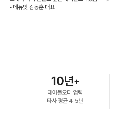
- 메뉴잇 김동훈 대표
10년
+
테이블오더 업력
타사 평균 4-5년