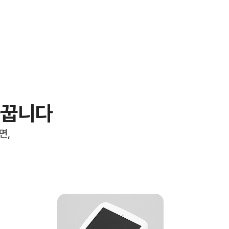
바꿉니다
면,